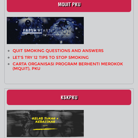
MQUIT PKU
QUIT SMOKING QUESTIONS AND ANSWERS
LET'S TRY 12 TIPS TO STOP SMOKING
CARTA ORGANISASI PROGRAM BERHENTI MEROKOK
(MQUIT), PKU
KSKPKU