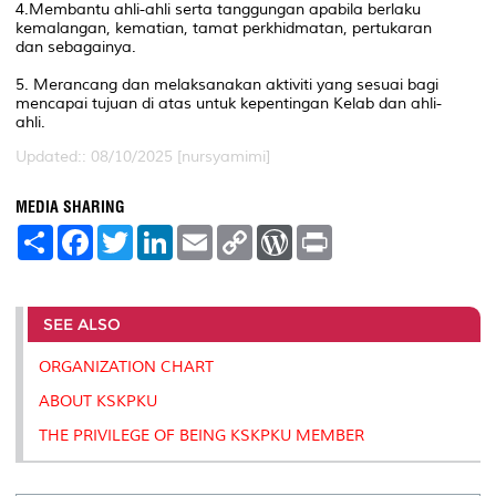
4.Membantu ahli-ahli serta tanggungan apabila berlaku
kemalangan, kematian, tamat perkhidmatan, pertukaran
dan sebagainya.
5. Merancang dan melaksanakan aktiviti yang sesuai bagi
mencapai tujuan di atas untuk kepentingan Kelab dan ahli-
ahli.
Updated:: 08/10/2025 [nursyamimi]
MEDIA SHARING
S
F
T
L
E
C
W
P
h
a
w
i
m
o
o
r
a
c
i
n
a
p
r
i
r
e
t
k
i
y
d
n
e
b
t
e
l
L
P
t
o
e
d
i
r
SEE ALSO
o
r
I
n
e
k
n
k
s
ORGANIZATION CHART
s
ABOUT KSKPKU
THE PRIVILEGE OF BEING KSKPKU MEMBER