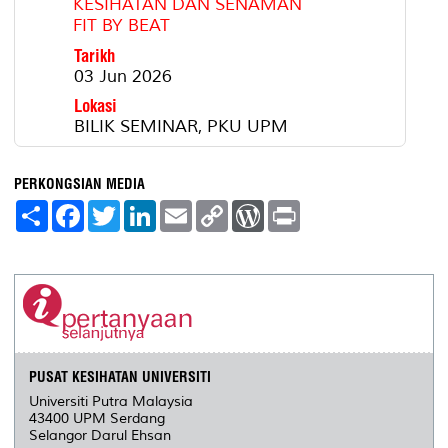
KESIHATAN DAN SENAMAN
FIT BY BEAT
Tarikh
03 Jun 2026
Lokasi
BILIK SEMINAR, PKU UPM
PERKONGSIAN MEDIA
S
F
T
L
E
C
W
P
h
a
w
i
m
o
o
r
a
c
i
n
a
p
r
i
r
e
t
k
i
y
d
n
e
b
t
e
l
L
P
t
o
e
d
i
r
o
r
I
n
e
k
n
k
s
s
PUSAT KESIHATAN UNIVERSITI
Universiti Putra Malaysia
43400 UPM Serdang
Selangor Darul Ehsan