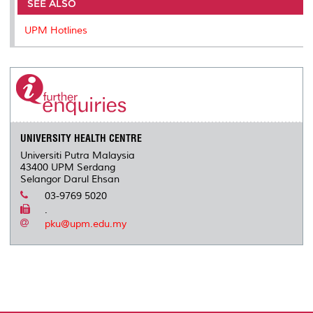
SEE ALSO
UPM Hotlines
UNIVERSITY HEALTH CENTRE
Universiti Putra Malaysia
43400 UPM Serdang
Selangor Darul Ehsan
03-9769 5020
.
pku@upm.edu.my