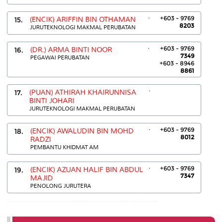
.
+603 - 9769
15.
(ENCIK) ARIFFIN BIN OTHAMAN
8203
JURUTEKNOLOGI MAKMAL PERUBATAN
.
+603 - 9769
16.
(DR.) ARMA BINTI NOOR
7349
PEGAWAI PERUBATAN
+603 - 8946
8861
.
17.
(PUAN) ATHIRAH KHAIRUNNISA
BINTI JOHARI
JURUTEKNOLOGI MAKMAL PERUBATAN
.
+603 - 9769
18.
(ENCIK) AWALUDIN BIN MOHD
8012
RADZI
PEMBANTU KHIDMAT AM
.
+603 - 9769
19.
(ENCIK) AZUAN HALIF BIN ABDUL
7347
MAJID
PENOLONG JURUTERA
ADITYA ADAWIAH BINTI DARWIS:8946 8482 AHMAD KAMARUL BIN JUPERI:0389467336 ANIS HANINA BT MOHD SALLEH:0389467331 ARMA BINTI NOOR:03-89468861