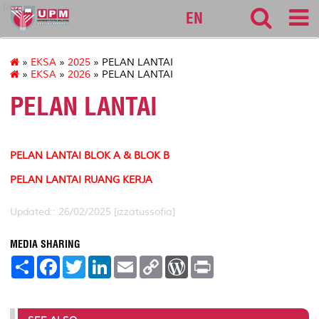
pku
EN
»
EKSA
»
2025
» PELAN LANTAI
»
EKSA
»
2026
» PELAN LANTAI
PELAN LANTAI
PELAN LANTAI BLOK A & BLOK B
PELAN LANTAI RUANG KERJA
Updated:: 26/02/2025 [izzatussofia]
MEDIA SHARING
S
F
T
L
E
C
W
P
h
a
w
i
m
o
o
r
a
c
i
n
a
p
r
i
r
e
t
k
i
y
d
n
e
b
t
e
l
L
P
t
o
e
d
i
r