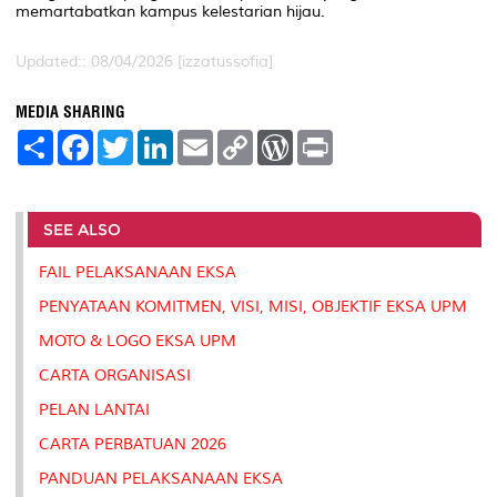
memartabatkan kampus kelestarian hijau.
Updated:: 08/04/2026 [izzatussofia]
MEDIA SHARING
S
F
T
L
E
C
W
P
h
a
w
i
m
o
o
r
a
c
i
n
a
p
r
i
r
e
t
k
i
y
d
n
e
b
t
e
l
L
P
t
o
e
d
i
r
SEE ALSO
o
r
I
n
e
k
n
k
s
FAIL PELAKSANAAN EKSA
s
PENYATAAN KOMITMEN, VISI, MISI, OBJEKTIF EKSA UPM
MOTO & LOGO EKSA UPM
CARTA ORGANISASI
PELAN LANTAI
CARTA PERBATUAN 2026
PANDUAN PELAKSANAAN EKSA