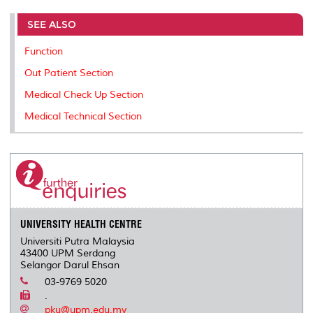
r
e
t
k
i
y
d
n
e
b
t
e
l
L
P
t
o
e
d
i
r
SEE ALSO
o
r
I
n
e
k
n
k
s
Function
s
Out Patient Section
Medical Check Up Section
Medical Technical Section
UNIVERSITY HEALTH CENTRE
Universiti Putra Malaysia
43400 UPM Serdang
Selangor Darul Ehsan
03-9769 5020
.
pku@upm.edu.my