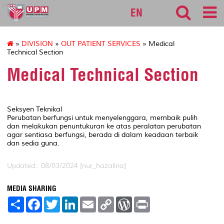
pku
EN
»
DIVISION
»
OUT PATIENT SERVICES
» Medical
Technical Section
Medical Technical Section
Seksyen Teknikal
Perubatan berfungsi untuk menyelenggara, membaik pulih
dan melakukan penuntukuran ke atas peralatan perubatan
agar sentiasa berfungsi, berada di dalam keadaan terbaik
dan sedia guna.
Updated:: 08/03/2024 [nur_hazalina]
MEDIA SHARING
S
F
T
L
E
C
W
P
h
a
w
i
m
o
o
r
a
c
i
n
a
p
r
i