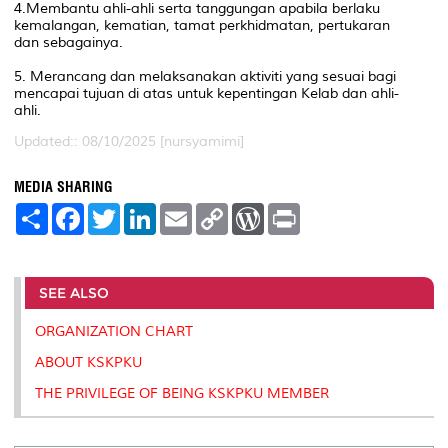
4.Membantu ahli-ahli serta tanggungan apabila berlaku
kemalangan, kematian, tamat perkhidmatan, pertukaran
dan sebagainya.
5. Merancang dan melaksanakan aktiviti yang sesuai bagi
mencapai tujuan di atas untuk kepentingan Kelab dan ahli-
ahli.
Updated:: 08/10/2025 [nursyamimi]
MEDIA SHARING
S
F
T
L
E
C
W
P
h
a
w
i
m
o
o
r
a
c
i
n
a
p
r
i
r
e
t
k
i
y
d
n
e
b
t
e
l
L
P
t
o
e
d
i
r
SEE ALSO
o
r
I
n
e
k
n
k
s
ORGANIZATION CHART
s
ABOUT KSKPKU
THE PRIVILEGE OF BEING KSKPKU MEMBER