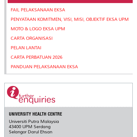
o
r
I
n
e
k
n
k
s
FAIL PELAKSANAAN EKSA
s
PENYATAAN KOMITMEN, VISI, MISI, OBJEKTIF EKSA UPM
MOTO & LOGO EKSA UPM
CARTA ORGANISASI
PELAN LANTAI
CARTA PERBATUAN 2026
PANDUAN PELAKSANAAN EKSA
UNIVERSITY HEALTH CENTRE
Universiti Putra Malaysia
43400 UPM Serdang
Selangor Darul Ehsan