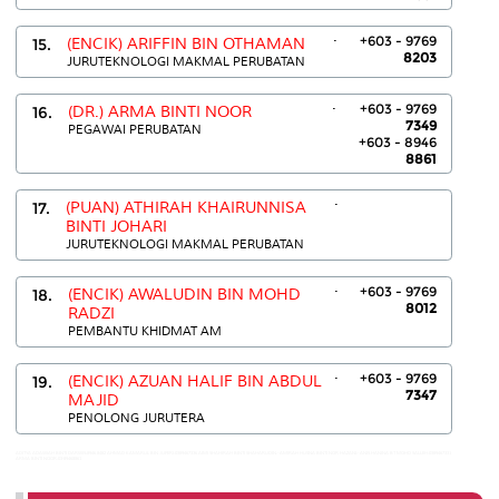
.
+603 - 9769
15.
(ENCIK) ARIFFIN BIN OTHAMAN
8203
JURUTEKNOLOGI MAKMAL PERUBATAN
.
+603 - 9769
16.
(DR.) ARMA BINTI NOOR
7349
PEGAWAI PERUBATAN
+603 - 8946
8861
.
17.
(PUAN) ATHIRAH KHAIRUNNISA
BINTI JOHARI
JURUTEKNOLOGI MAKMAL PERUBATAN
.
+603 - 9769
18.
(ENCIK) AWALUDIN BIN MOHD
8012
RADZI
PEMBANTU KHIDMAT AM
.
+603 - 9769
19.
(ENCIK) AZUAN HALIF BIN ABDUL
7347
MAJID
PENOLONG JURUTERA
ADITYA ADAWIAH BINTI DARWIS:8946 8482 AHMAD KAMARUL BIN JUPERI:0389467336 AIMI SHAHIRAH BINTI SHAHARUDIN:- AMIRAH HUSNA BINTI NOR HAZANI:- ANIS HANINA BT MOHD SALLEH:0389467331
ARMA BINTI NOOR:03-89468861