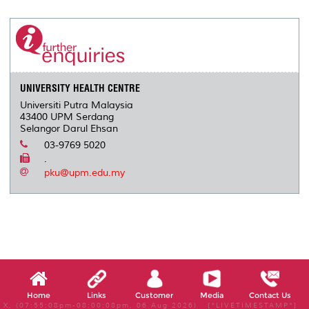
UNIVERSITY HEALTH CENTRE
Universiti Putra Malaysia
43400 UPM Serdang
Selangor Darul Ehsan
03-9769 5020
.
pku@upm.edu.my
Home
Links
Customer
Media
Contact Us
X, (07:55:08pm-08:00:08pm, 06 Aug 2026) [*LIVETIMESTAMP*]