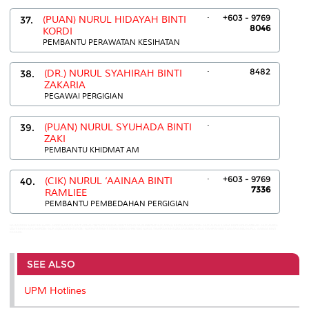
.
+603 - 9769
37.
(PUAN) NURUL HIDAYAH BINTI
8046
KORDI
PEMBANTU PERAWATAN KESIHATAN
.
8482
38.
(DR.) NURUL SYAHIRAH BINTI
ZAKARIA
PEGAWAI PERGIGIAN
.
39.
(PUAN) NURUL SYUHADA BINTI
ZAKI
PEMBANTU KHIDMAT AM
.
+603 - 9769
40.
(CIK) NURUL ‘AAINAA BINTI
7336
RAMLIEE
PEMBANTU PEMBEDAHAN PERGIGIAN
NAJMUDDIN SABIR BIN HASRI:- NOOR BAIZURA BINTI ADNAN:7887 NORASHIMAH BINTI MOHD ISA:03-89467342 NUR AFIFAH BINTI KAMARUDDIN:- NUR ALIFAH ILYANA BINTI MOHD AZEHAR:- NUR AMIRA
IZZATI BINTI MOHD NORDIN:- NUR AQILLAH BINTI AYOB:- NURHAYATI BINTI MOHD SOBKI:03-89471061 NURUL SYAHIRAH BINTI ZAKARIA:8482 NURUL SYAHIRAH BINTI ZAKARIA:8482 NURUL ‘AAINAA BINTI
RAMLIEE:-
SEE ALSO
UPM Hotlines