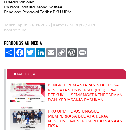
Disediakan oleh:
Pn Noor Baizura Mohd Safifee
Penolong Pegawai Tadbir PKU UPM
Tarikh Input: 30/04/2026 |
Kemaskini: 30/04/2026 |
noorbaizura
PERKONGSIAN MEDIA
S
F
T
L
E
C
W
P
h
a
w
i
m
o
o
r
a
c
i
n
a
p
r
i
r
e
t
k
i
y
d
n
e
b
t
e
l
L
P
t
o
e
d
i
r
LIHAT JUGA
o
r
I
n
e
k
n
k
s
BENGKEL PEMANTAPAN STAF PUSAT
s
KESIHATAN UNIVERSITI (PKU) UPM
PERKUKUH SEMANGAT KENEGARAAN
DAN KERJASAMA PASUKAN
PKU UPM TERUS UNGGUL
MEMPERKASA BUDAYA KERJA
KONDUSIF MENERUSI PELAKSANAAN
EKSA